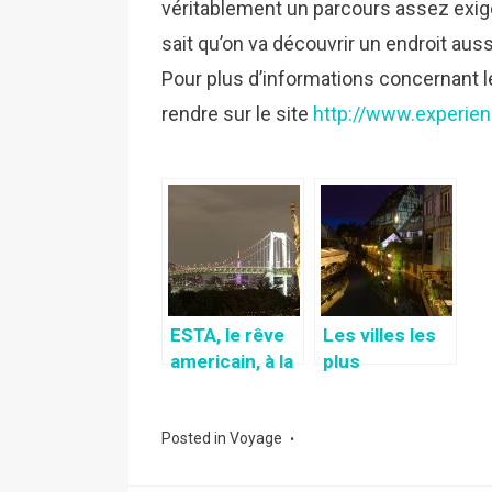
véritablement un parcours assez exige
sait qu’on va découvrir un endroit aus
Pour plus d’informations concernant l
rendre sur le site
http://www.experie
ESTA, le rêve
Les villes les
americain, à la
plus
portée de
romantiques
tous!
au monde
Posted in
Voyage