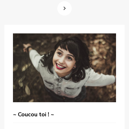
publications
PAGE
NEXT
PAGE
~ Coucou toi ! ~