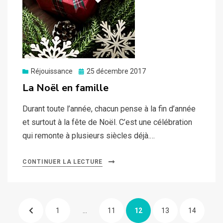
Posted
Réjouissance
25 décembre 2017
on
La Noël en famille
Durant toute l’année, chacun pense à la fin d’année
et surtout à la fête de Noël. C’est une célébration
qui remonte à plusieurs siècles déjà.…
CONTINUER LA LECTURE
Pagination
PREVIOUS
PAGE
PAGE
PAGE
PAGE
PAGE
1
…
11
12
13
14
des