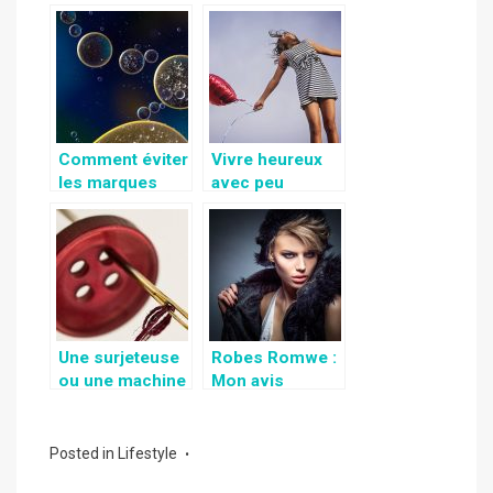
maison pré
d’épargner de
fabriquée ?
l’argent dans un
but précis
Comment éviter
Vivre heureux
les marques
avec peu
dans votre
d’argent , c’est
baignoire?
possible?
Une surjeteuse
Robes Romwe :
ou une machine
Mon avis
à coudre ?
Posted in
Lifestyle