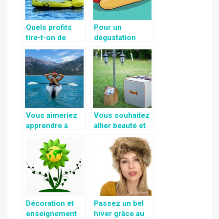
Quels profits
Pour un
tire-t-on de
dégustation
l’achat d’un
facile et rapide,
canape
utilisez une
gonflable?
machine à hot
dog
Vous aimeriez
Vous souhaitez
apprendre à
allier beauté et
pratiquer du
gain d’espace
canoë kayak?
dans votre
jardin ?
Pourquoi pas
acheter un
coffre de jardin
?
Décoration et
Passez un bel
enseignement
hiver grâce au