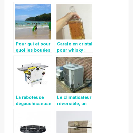
avec le map
parasol
monde déco
chauffant!
Pour qui et pour
Carafe en cristal
quoi les bouées
pour whisky :
tractées ?
Quelques règles
qui guideront
votre achat
La raboteuse
Le climatisateur
dégauchisseuse
réversible, un
, un appareil de
appareil à
travail de bois
double
multifonctions
fonctions de
chauffage et de