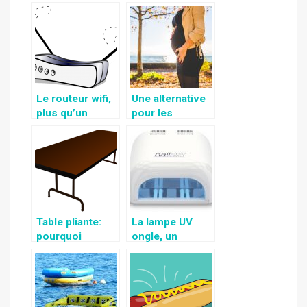
prochaines
vacances
Le routeur wifi,
Une alternative
plus qu’un
pour les
simple appareil
femmes
de partage de
enceintes de
connexion
dormir
confortablemen
t
Table pliante:
La lampe UV
pourquoi
ongle, un
choisir le
accessoire
propylène
indiqué pour le
comme
soin de vos
matériau?
ongles