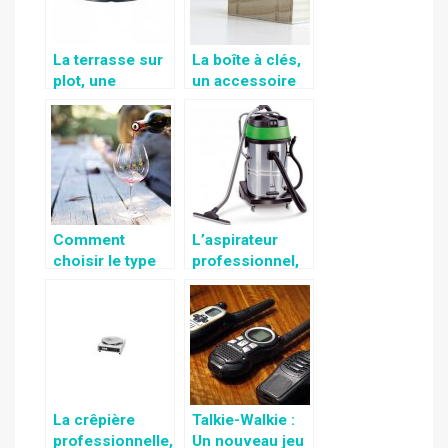
rafraîchissemen
t
La terrasse sur
La boîte à clés,
plot, une
un accessoire
construction de
de rangement
la terrasse
idéal pour les
offrant un côté
clés
esthétique à
moindre coût
Comment
L’aspirateur
choisir le type
professionnel,
de verre pour
un accessoire
déguster son
idéal pour
vin rouge?
assurer un
excellent
nettoyage
La crêpière
Talkie-Walkie :
professionnelle,
Un nouveau jeu