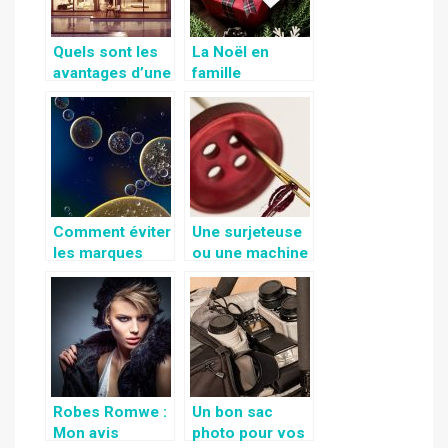
Quels sont les
La Noël en
avantages d’une
famille
maison pré
fabriquée ?
Comment éviter
Une surjeteuse
les marques
ou une machine
dans votre
à coudre ?
baignoire?
Robes Romwe :
Un bon sac
Mon avis
photo pour vos