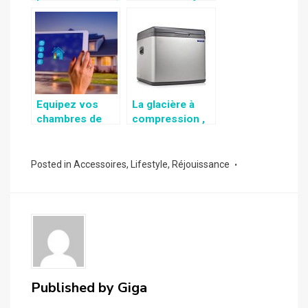
pour une
à la maison
excellente
préparation des
crêpes
Equipez vos
La glacière à
chambres de
compression ,
têtes
un excellent
thermostatiques
moyen de
connectées
conservation de
Posted in
Accessoires
,
Lifestyle
,
Réjouissance
l’ensemble de
vos produit lors
des
campements
Published by
Giga