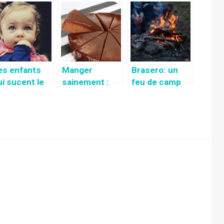
ransexuelle
façons de
de documents,
st faite pour
l’utiliser
des moyens
ous?
sécurisés et
fiables
es enfants
Manger
Brasero: un
ui sucent le
sainement :
feu de camp
ouce, que
Recette de
en version
aire pour
gâteau au
moderne!
’ils
chocolat sans
rrêtent?
sucre, lait ni
farine