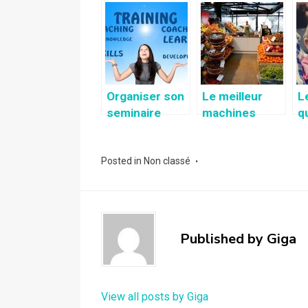
noces
transexuelle
t
e
v
Organiser son
Le meilleur
L
seminaire
machines
q
(travail,
sous vide :
p
mariage etc.),
Découvrez-
f
Posted in
aller en
Non classé
les!
qu
seminaire en
a
Normandie
Published by
Giga
View all posts by Giga